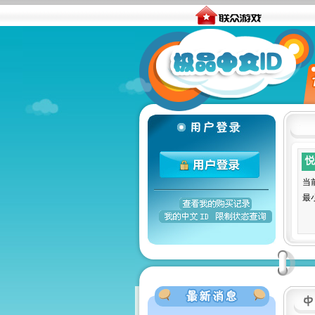
悦
当
最