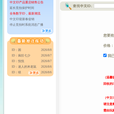
中文ID产品重启销售公告
延长竞拍保护时间
全角数字ID，最新潮流
中文ID迎新春促销
停止竞拍时系统消息广播
您要抢
价格：
ID：困
2026/8/8
ID：疯狂七少
2026/8/7
我
ID：悦悦
2026/8/7
ID：迷人的米老鼠
2026/8/6
ID：镁
2026/8/6
（温馨
回收的
（中文
请注意
需由玩