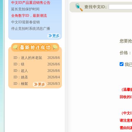
中文ID产品重启销售公告
延长竞拍保护时间
全角数字ID，最新潮流
中文ID迎新春促销
停止竞拍时系统消息广播
您要抢
价格：
ID：迷人的米老鼠
2026/8/6
ID：镁
2026/8/6
我
ID：超人
2026/8/6
ID：姚圣
2026/8/4
ID：楠絮
2026/8/3
（温馨
回收的
（中文
请注意
需由玩