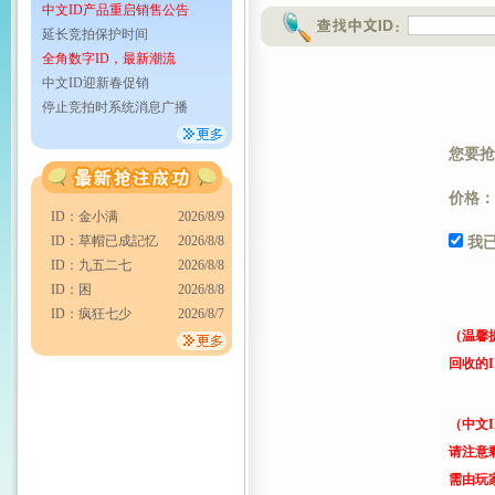
中文ID产品重启销售公告
延长竞拍保护时间
全角数字ID，最新潮流
中文ID迎新春促销
停止竞拍时系统消息广播
您要抢
价格：
ID：金小满
2026/8/9
ID：草帽已成記忆
2026/8/8
我
ID：九五二七
2026/8/8
ID：困
2026/8/8
ID：疯狂七少
2026/8/7
（温馨
回收的
（中文
请注意
需由玩