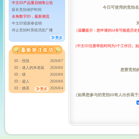
中文ID产品重启销售公告
今日可使用的竞拍名额
延长竞拍保护时间
全角数字ID，最新潮流
中文ID迎新春促销
停止竞拍时系统消息广播
（温馨提示：您申请的Id有可能是历
（中文ID注册审批时间为3个工作日。
ID：悦悦
2026/8/7
ID：迷人的米老鼠
2026/8/6
您要竞拍的
ID：镁
2026/8/6
ID：超人
2026/8/6
ID：姚圣
2026/8/4
（如果您参与的竞拍ID有人出价高