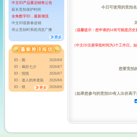
中文ID产品重启销售公告
今日可使用的竞拍名额
延长竞拍保护时间
全角数字ID，最新潮流
中文ID迎新春促销
停止竞拍时系统消息广播
（温馨提示：您申请的Id有可能是历
（中文ID注册审批时间为3个工作日。
ID：困
2026/8/8
ID：疯狂七少
2026/8/7
您要竞拍的
ID：悦悦
2026/8/7
ID：迷人的米老鼠
2026/8/6
ID：镁
2026/8/6
（如果您参与的竞拍ID有人出价高